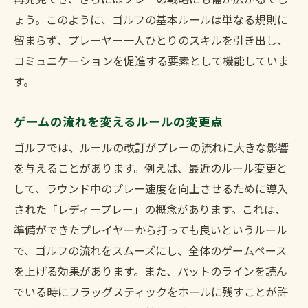
再発見でき、さらにはプレーの戦略にも幅が広がるでし
トラブルを避けるためのルール変更点
ょう。このように、ゴルフの基本ルールは単なる規則に
ゴルフの奥深さを理解するためのルールガイド
留まらず、プレーヤー一人ひとりのスキルを引き出し、
ルールが教えるゴルフの奥深さ
コミュニケーションを促進する要素として機能していま
す。
ゴルフの歴史とルールの進化
ルールを理解してゴルフをより深く楽しむ
ゲームの流れを変えるルールの変更点
奥深いゴルフの世界を知るためのルール
ゴルフでは、ルールの改訂がプレーの流れに大きな影響
ルールが伝えるゴルフの哲学
を与えることがあります。例えば、最近のルール変更と
ゴルフの奥深さを引き出す最新ルール
して、ラウンド中のプレー速度を向上させるために導入
ゴルフファン必見最新ルールでプレーを洗練
された「レディープレー」の概念があります。これは、
ファンなら知っておきたい最新ルール
準備ができたプレイヤーから打っても良いというルール
プレーを洗練させるためのルールの活用
で、ゴルフの流れをスムーズにし、全体のゲームペース
ゴルフファン必見のルール変更点
を上げる効果があります。また、パットのラインを読ん
でいる時にフラッグスティックをホールに残すことが許
ルールが変えるゴルフファンの楽しみ方