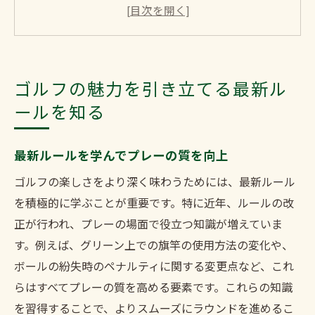
ゲームの流れを変えるルールの変更点
ゴルフの歴史と最新ルールの関係性
初心者にも理解しやすい最新ルール
ルールを知ることで得られるゴルフの奥深
ゴルフの魅力を引き立てる最新ル
さ
ールを知る
最新ルールでゴルフの楽しさを倍増させる
プレーがもっと楽しくなるルールのポイン
最新ルールを学んでプレーの質を向上
ト
ゴルフの楽しさをより深く味わうためには、最新ルール
最新ルールで戦略的なゴルフを楽しむ
を積極的に学ぶことが重要です。特に近年、ルールの改
ゴルフの新しい楽しみ方を発見
正が行われ、プレーの場面で役立つ知識が増えていま
ゴルフの魅力を引き出すルールの活用法
す。例えば、グリーン上での旗竿の使用方法の変化や、
ルール変更がもたらすプレーの変化
ボールの紛失時のペナルティに関する変更点など、これ
新ルールでさらにエキサイティングなラウ
らはすべてプレーの質を高める要素です。これらの知識
ンド
を習得することで、よりスムーズにラウンドを進めるこ