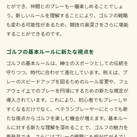
とができ、仲間とのプレーも一層楽しめることでしょ
ゴルフプレーの質を高めるためのルール解説
う。新しいルールを理解することにより、ゴルフの戦略
質の高いプレーに必要なルールの知識
も変わる可能性があるため、競技の奥深さをさらに堪能
ゴルフのスキルアップに繋がるルール
することができるのです。
プレーを左右する重要ルールの詳細
上級者向けのルール理解を深める
ゴルフの基本ルールに新たな視点を
プロゴルファーが実践するルールの使い方
ゴルフの基本ルールは、紳士のスポーツとしての伝統を
ルールを味方にゴルフを制覇
守りつつ、時代に合わせて進化しています。例えば、プ
トラブルを回避するためのゴルフ最新ルール
レーのスピードアップを図るためのルール変更や、フェ
トラブルを防ぐためのルールの基本
アウェイ上でのプレーを円滑にするための新たな規定が
導入されています。これにより、初心者でもプレーしや
トラブル回避のための必須ルール
すくなるだけでなく、ベテランプレーヤーにとっても新
ゴルフ場でのトラブル防止策
たな視点からゴルフを楽しむ機会が増えます。基本ルー
ルール違反を避けるためのポイント
ルに対する新たな理解を深めることで、ゴルフの魅力を
安心してプレーするためのルール知識