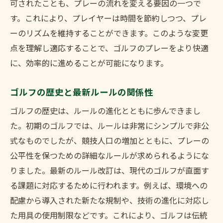
可されたことも、プレーの流れを変える要因の一つで
洗練されたプレーを実現するルール
す。これにより、プレイヤーは時間を節約しつつ、プレ
最新ルールでゴルフをさらに好きになる
ーのリズムを維持することができます。このような変更
最新ルールでゴルフの魅力を再発見する
点を理解し適応することで、ゴルフのプレーをより快適
新たなルールでゴルフの魅力を再発見
に、効率的に進めることが可能になります。
ルールが教えてくれる新しいゴルフの魅力
再発見されるゴルフの楽しさとルール
ゴルフの歴史と最新ルールの関係性
新ルールでゴルフの魅力に触れる
ゴルフの歴史は、ルールの進化とともに歩んできまし
ゴルフの魅力を引き出すルールの再確認
た。初期のゴルフでは、ルールは非常にシンプルで非公
式なものでしたが、競技人口の増加とともに、プレーの
魅力を再発見するためのルールガイド
公平性を保つための詳細なルールが求められるようにな
ゴルフのプレーをより楽しくするための最新ル
りました。最新のルール改訂は、現代のゴルフが直面す
ール
る課題に対応するために行われます。例えば、環境への
プレーを充実させるための最新ルール
配慮から導入された新たな規制や、技術の進化に対応し
楽しさを倍増させる新しいルール
た用具の使用制限などです。これにより、ゴルフは伝統